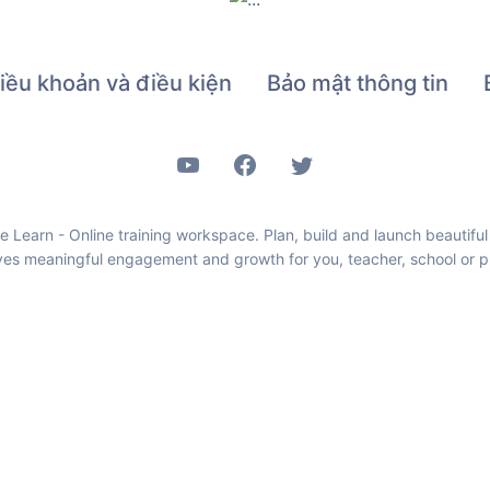
iều khoản và điều kiện
Bảo mật thông tin
 Learn - Online training workspace. Plan, build and launch beautif
ives meaningful engagement and growth for you, teacher, school or pu