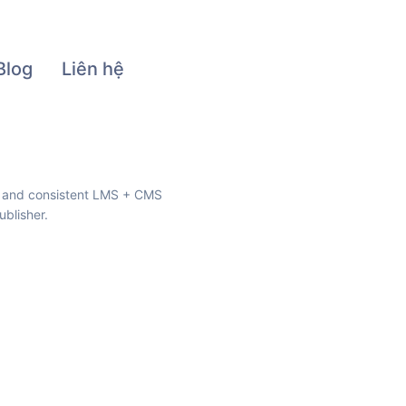
Blog
Liên hệ
ul and consistent LMS + CMS
blisher.